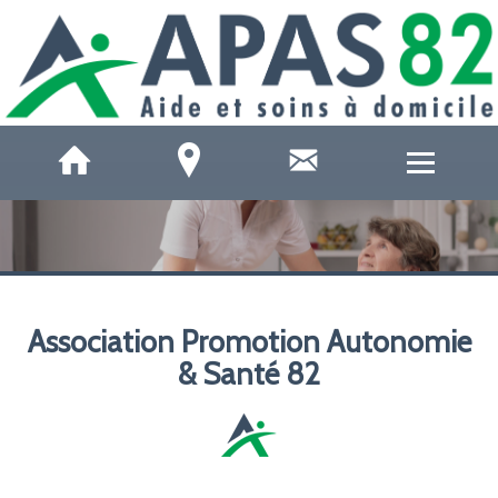
QUI SOMMES-NOUS ?
ACCUEILS DE JOUR
Association Promotion Autonomie
SOINS ET SANTÉ
& Santé 82
AIDE À DOMICILE
AIDE AUX AIDANTS