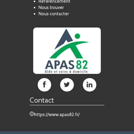
Référencement
Nous trouver
Nous contacter
APAS
APAS
APAS
82
82
82
sur
sur
sur
Contact
Facebook
Twitter
LinkedIn
https://www.apas82.fr/