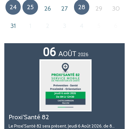
24
25
28
26
27
29
30
31
1
2
3
4
5
6
06
AOÛT
2026
Proxi'Santé 82
Le Proxi'Santé 82 sera présent, Jeudi 6 Août 2026, de 8...