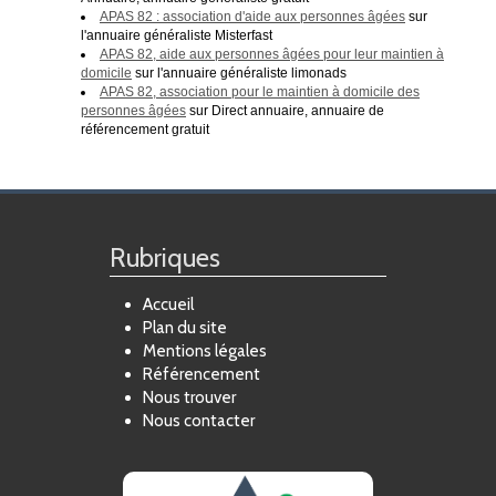
APAS 82 : association d'aide aux personnes âgées
sur
l'annuaire généraliste Misterfast
APAS 82, aide aux personnes âgées pour leur maintien à
domicile
sur l'annuaire généraliste limonads
APAS 82, association pour le maintien à domicile des
personnes âgées
sur Direct annuaire, annuaire de
référencement gratuit
Rubriques
Accueil
Plan du site
Mentions légales
Référencement
Nous trouver
Nous contacter