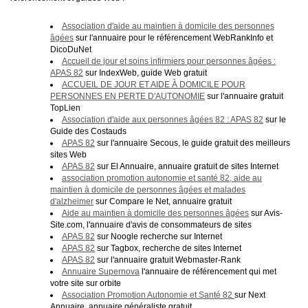
FORMATION
Association d'aide au maintien à domicile des personnes
âgées
sur l'annuaire pour le référencement WebRankInfo et
ACTUALITÉS
DicoDuNet
Accueil de jour et soins infirmiers pour personnes âgées :
APAS 82
sur IndexWeb, guide Web gratuit
RECRUTEMENT
ACCUEIL DE JOUR ET AIDE À DOMICILE POUR
PERSONNES EN PERTE D'AUTONOMIE
sur l'annuaire gratuit
TopLien
Association d'aide aux personnes âgées 82 : APAS 82
sur le
Guide des Costauds
APAS 82
sur l'annuaire Secous, le guide gratuit des meilleurs
sites Web
APAS 82
sur El Annuaire, annuaire gratuit de sites Internet
association promotion autonomie et santé 82, aide au
maintien à domicile de personnes âgées et malades
d'alzheimer
sur Compare le Net, annuaire gratuit
Aide au maintien à domicile des personnes âgées
sur Avis-
Site.com, l'annuaire d'avis de consommateurs de sites
APAS 82
sur Noogle recherche sur Internet
APAS 82
sur Tagbox, recherche de sites Internet
APAS 82
sur l'annuaire gratuit Webmaster-Rank
Annuaire Supernova
l'annuaire de référencement qui met
votre site sur orbite
Association Promotion Autonomie et Santé 82
sur Next
Annuaire, annuaire généraliste gratuit