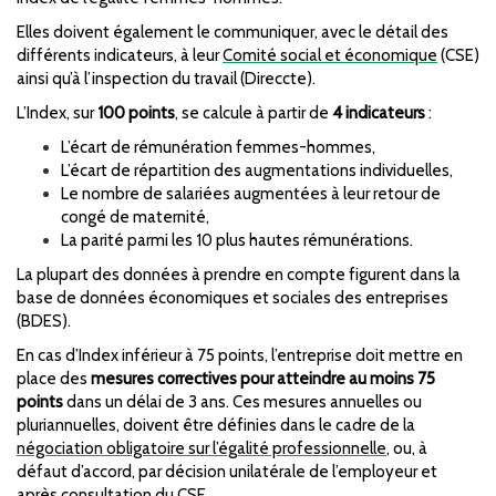
FORMATION
Elles doivent également le communiquer, avec le détail des
différents indicateurs, à leur
Comité social et économique
(CSE)
ainsi qu’à l’inspection du travail (Direccte).
ACTUALITÉS
L’Index, sur
100 points
, se calcule à partir de
4 indicateurs
:
RECRUTEMENT
L’écart de rémunération femmes-hommes,
L’écart de répartition des augmentations individuelles,
Le nombre de salariées augmentées à leur retour de
congé de maternité,
La parité parmi les 10 plus hautes rémunérations.
La plupart des données à prendre en compte figurent dans la
base de données économiques et sociales des entreprises
(BDES).
En cas d’Index inférieur à 75 points, l’entreprise doit mettre en
place des
mesures correctives pour atteindre au moins 75
points
dans un délai de 3 ans. Ces mesures annuelles ou
pluriannuelles, doivent être définies dans le cadre de la
négociation obligatoire sur l’égalité professionnelle
, ou, à
défaut d’accord, par décision unilatérale de l’employeur et
après consultation du CSE.