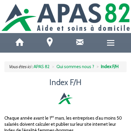
QUI SOMMES-NOUS ?
Vous êtes ici :
APAS 82
Qui sommes nous ?
Index F/H
ACCUEILS DE JOUR
Index F/H
SOINS ET SANTÉ
AIDE À DOMICILE
er
Chaque année avant le 1
mars, les entreprises d’au moins 50
AIDE AUX AIDANTS
salariés doivent calculer et publier sur leur site internet leur
Index de l’égalité femmes-hommes.