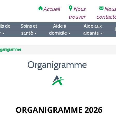
Accueil
Nous
Nou
trouver
contact
ls de
Soins et
Aide à
Aide aux
r
santé
domicile
aidants
rganigramme
Organigramme