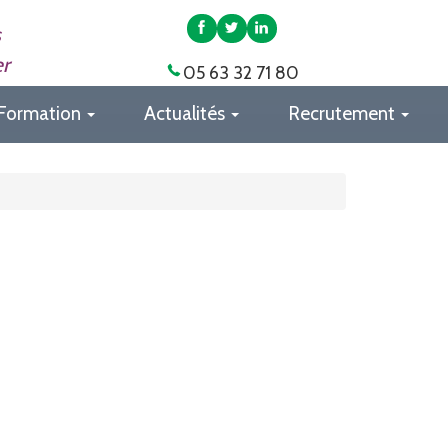
APAS
APAS
APAS
s
82
82
82
er
05 63 32 71 80
sur
sur
sur
Facebook
Twitter
LinkedIn
Formation
Actualités
Recrutement