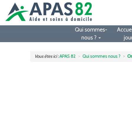
Qui sommes-
Accuei
nous ?
jou
Vous êtes ici :
APAS 82
Qui sommes nous ?
O