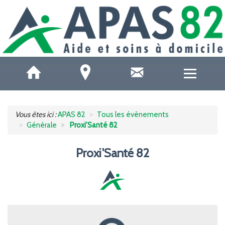
QUI SOMMES-NOUS ?
Vous êtes ici :
APAS 82
Tous les évènements
Générale
Proxi'Santé 82
ACCUEILS DE JOUR
Proxi'Santé 82
SOINS ET SANTÉ
AIDE À DOMICILE
AIDE AUX AIDANTS