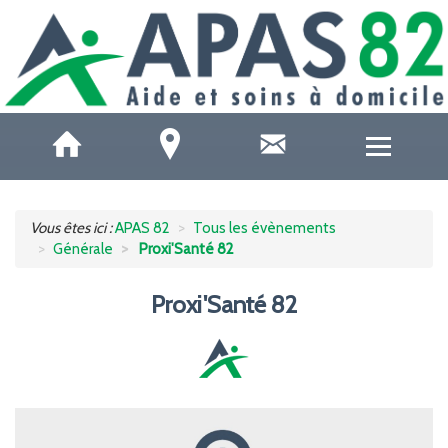
QUI SOMMES-NOUS ?
Vous êtes ici :
APAS 82
Tous les évènements
Générale
Proxi'Santé 82
ACCUEILS DE JOUR
Proxi'Santé 82
SOINS ET SANTÉ
AIDE À DOMICILE
AIDE AUX AIDANTS