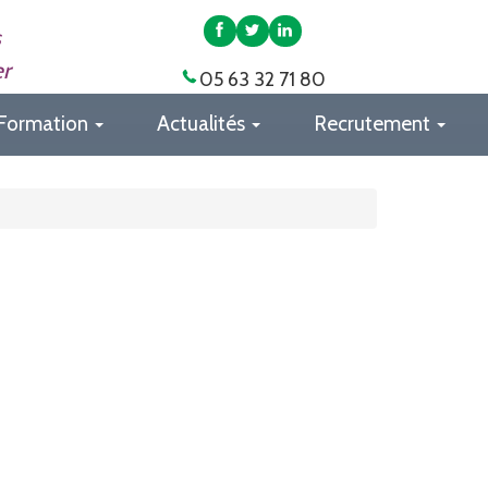
APAS
APAS
APAS
s
82
82
82
er
05 63 32 71 80
sur
sur
sur
Facebook
Twitter
LinkedIn
Formation
Actualités
Recrutement