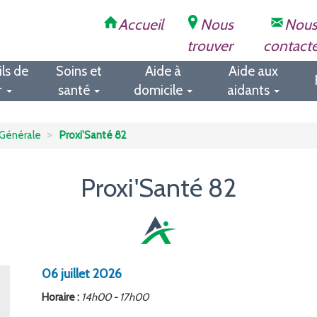
Accueil
Nous
Nou
trouver
contact
ls de
Soins et
Aide à
Aide aux
r
santé
domicile
aidants
Générale
Proxi'Santé 82
Proxi'Santé 82
06
juillet
2026
Horaire :
14h00 - 17h00