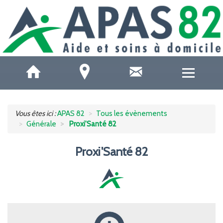
QUI SOMMES-NOUS ?
Vous êtes ici :
APAS 82
Tous les évènements
Générale
Proxi'Santé 82
ACCUEILS DE JOUR
Proxi'Santé 82
SOINS ET SANTÉ
AIDE À DOMICILE
AIDE AUX AIDANTS