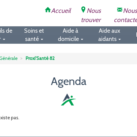
Accueil
Nous
Nou
trouver
contact
ls de
Soins et
Aide à
Aide aux
r
santé
domicile
aidants
Générale
Proxi'Santé 82
Agenda
xiste pas.