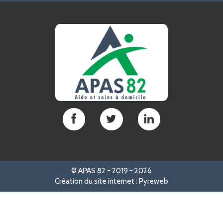
APAS
APAS
APAS
82
82
82
sur
sur
sur
Facebook
Twitter
LinkedIn
©
APAS 82 -
2019 - 2026
Création du site internet : Pyreweb