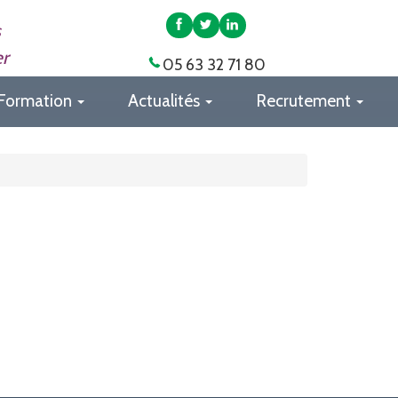
APAS
APAS
APAS
s
82
82
82
er
05 63 32 71 80
sur
sur
sur
Facebook
Twitter
LinkedIn
Formation
Actualités
Recrutement