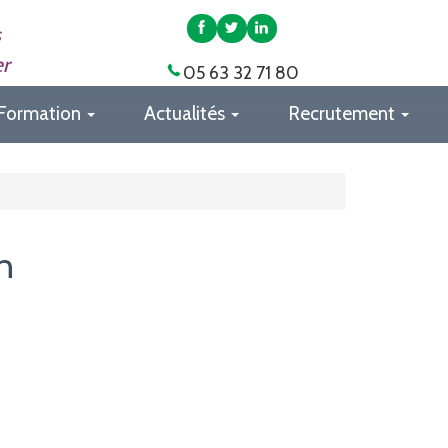
APAS
APAS
APAS
s
82
82
82
er
05 63 32 71 80
sur
sur
sur
Facebook
Twitter
LinkedIn
Formation
Actualités
Recrutement
n