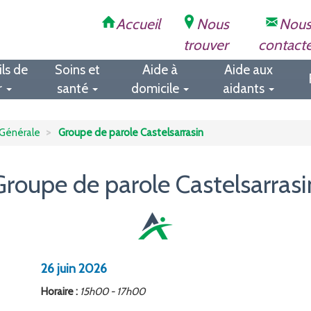
Accueil
Nous
Nou
trouver
contact
ls de
Soins et
Aide à
Aide aux
r
santé
domicile
aidants
Générale
Groupe de parole Castelsarrasin
Groupe de parole Castelsarrasi
26
juin
2026
Horaire :
15h00 - 17h00