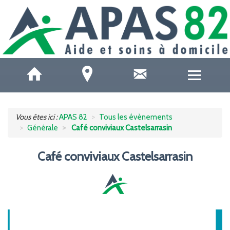
QUI SOMMES-NOUS ?
Vous êtes ici :
APAS 82
Tous les évènements
Générale
Café conviviaux Castelsarrasin
ACCUEILS DE JOUR
Café conviviaux Castelsarrasin
SOINS ET SANTÉ
AIDE À DOMICILE
AIDE AUX AIDANTS