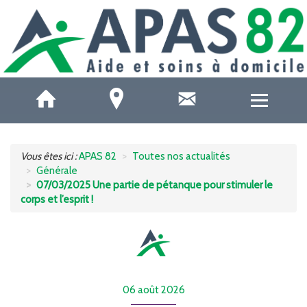
QUI SOMMES-NOUS ?
Vous êtes ici :
APAS 82
Toutes nos actualités
Générale
ACCUEILS DE JOUR
07/03/2025 Une partie de pétanque pour stimuler le
corps et l’esprit !
SOINS ET SANTÉ
AIDE À DOMICILE
AIDE AUX AIDANTS
06 août 2026