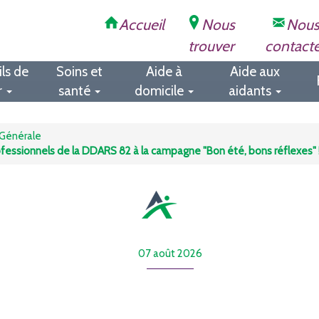
Accueil
Nous
Nou
trouver
contact
ls de
Soins et
Aide à
Aide aux
r
santé
domicile
aidants
Générale
fessionnels de la DDARS 82 à la campagne "Bon été, bons réflexes" 
07 août 2026