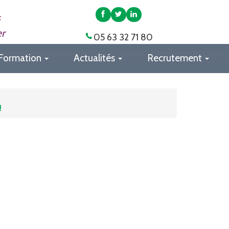
APAS
APAS
APAS
s
82
82
82
er
05 63 32 71 80
sur
sur
sur
Facebook
Twitter
LinkedIn
Formation
Actualités
Recrutement
!