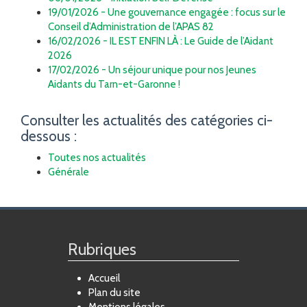
19/01/2026 - Une gouvernance engagée : focus sur le
Conseil d’Administration de l’APAS 82
16/02/2026 - IL EST ENFIN LÀ : Le Guide de l’Aidant
2026
17/02/2026 - Un séjour unique pour nos Jeunes
Aidants du Tarn-et-Garonne !
Consulter les actualités des catégories ci-
dessous :
Toutes nos actualités
Générale
Rubriques
Accueil
Plan du site
Mentions légales