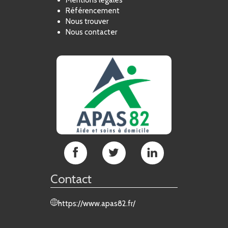
Référencement
Nous trouver
Nous contacter
APAS
APAS
APAS
82
82
82
sur
sur
sur
Contact
Facebook
Twitter
LinkedIn
https://www.apas82.fr/