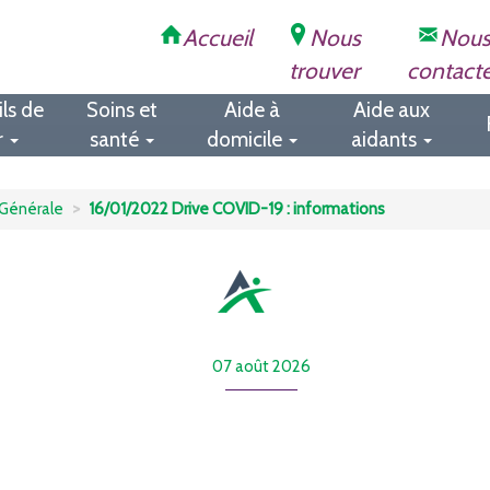
Accueil
Nous
Nou
trouver
contact
ls de
Soins et
Aide à
Aide aux
r
santé
domicile
aidants
Générale
16/01/2022 Drive COVID-19 : informations
07 août 2026