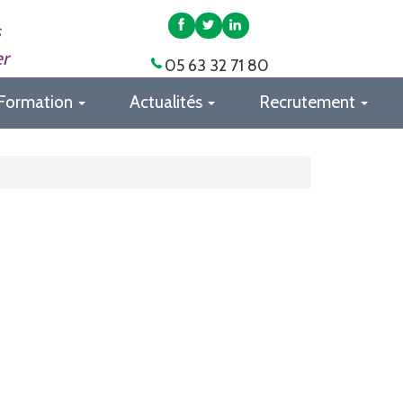
APAS
APAS
APAS
s
82
82
82
er
05 63 32 71 80
sur
sur
sur
Facebook
Twitter
LinkedIn
Formation
Actualités
Recrutement