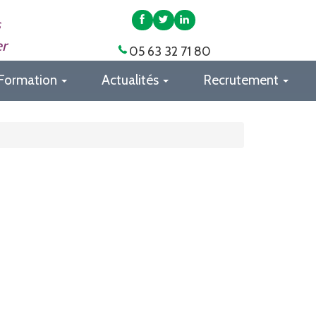
APAS
APAS
APAS
s
82
82
82
er
05 63 32 71 80
sur
sur
sur
Facebook
Twitter
LinkedIn
Formation
Actualités
Recrutement