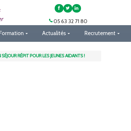
APAS
APAS
APAS
s
82
82
82
er
05 63 32 71 80
sur
sur
sur
Facebook
Twitter
LinkedIn
Formation
Actualités
Recrutement
UN SÉJOUR RÉPIT POUR LES JEUNES AIDANTS !