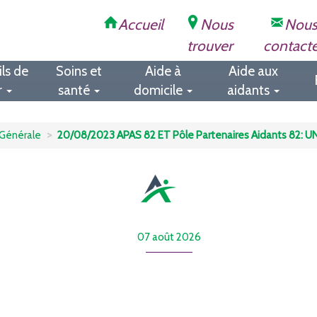
Accueil
Nous
Nou
trouver
contact
ls de
Soins et
Aide à
Aide aux
r
santé
domicile
aidants
Générale
20/08/2023 APAS 82 ET Pôle Partenaires Aidants 82: 
07 août 2026