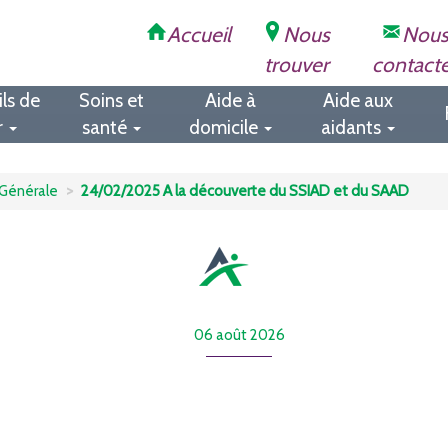
Accueil
Nous
Nou
trouver
contact
ls de
Soins et
Aide à
Aide aux
r
santé
domicile
aidants
Générale
24/02/2025 A la découverte du SSIAD et du SAAD
06 août 2026