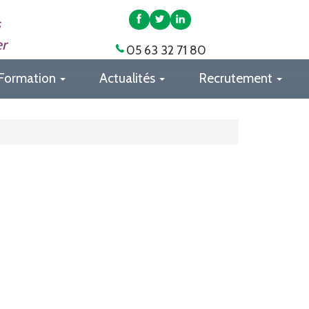
APAS
APAS
APAS
s
82
82
82
er
05 63 32 71 80
sur
sur
sur
Facebook
Twitter
LinkedIn
Formation
Actualités
Recrutement