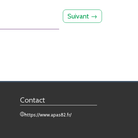
Suivant
→
Contact
https://www.apas82.fr/