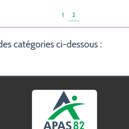
1
2
des catégories ci-dessous :