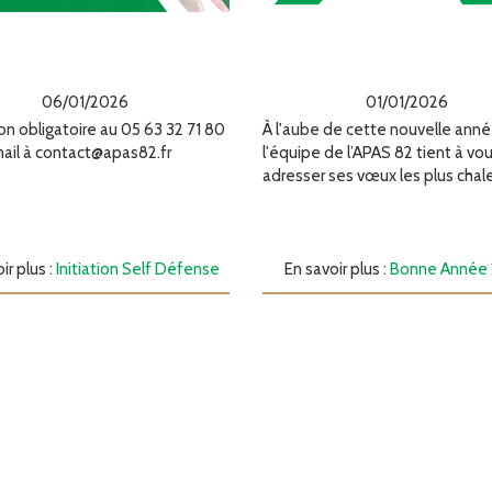
Bonne Année 2
iation Self Défense
01/01/2026
06/01/2026
À l'aube de cette nouvelle anné
ion obligatoire au 05 63 32 71 80
l'équipe de l’APAS 82 tient à vo
mail à contact@apas82.fr
adresser ses vœux les plus chale
En savoir plus :
Bonne Année
ir plus :
Initiation Self Défense