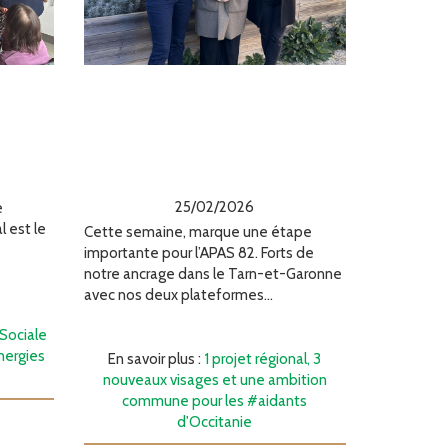
ciale
1 projet régional, 3
un
nouveaux visages et
es et
une ambition
s
commune pour les
#aidants d'Occitanie
25/02/2026
e
l est le
Cette semaine, marque une étape
importante pour l’APAS 82. Forts de
notre ancrage dans le Tarn-et-Garonne
avec nos deux plateformes...
 Sociale
nergies
En savoir plus :
1 projet régional, 3
nouveaux visages et une ambition
commune pour les #aidants
d'Occitanie