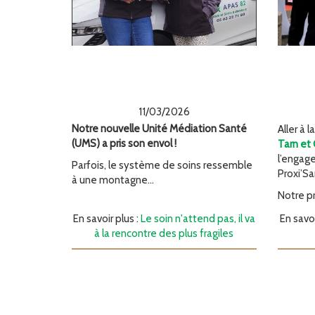
Le soin n'attend pas, il
Ave
va à la rencontre des
82 O
plus fragiles
11/03/2026
Notre nouvelle Unité Médiation Santé
Aller à 
(UMS) a pris son envol !
Tarn et
l’engag
Parfois, le système de soins ressemble
Proxi’S
à une montagne...
Notre pri
En savoir plus :
Le soin n'attend pas, il va
En savoi
à la rencontre des plus fragiles