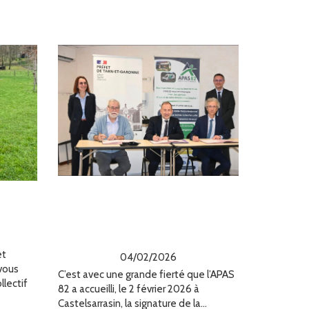
LA SANTÉ AU CŒUR
: Le
DE NOS TERRITOIRES :
 2026
LE MÉDICOBUS
DEVIENT RÉALITÉ
et
04/02/2026
vous
C’est avec une grande fierté que l’APAS
llectif
82 a accueilli, le 2 février 2026 à
Castelsarrasin, la signature de la...