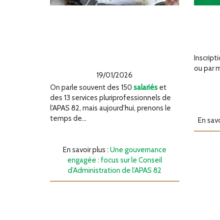
Une gouvernance
Init
engagée : focus sur le
Conseil
d’Administration de
Inscript
l’APAS 82
ou par 
19/01/2026
On parle souvent des 150
salariés
et
des 13 services pluriprofessionnels de
l'APAS 82, mais aujourd'hui, prenons le
temps de...
En savo
En savoir plus :
Une gouvernance
engagée : focus sur le Conseil
d’Administration de l’APAS 82