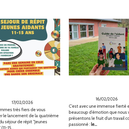
séjour unique pour
IL EST ENFIN LÀ 
 Jeunes Aidants du
Guide de l’Aidant
arn-et-Garonne !
16/02/2026
17/02/2026
C’est avec une immense fierté 
mmes très fiers de vous
beaucoup d’émotion que nous 
r le lancement de la quatrième
présentons le fruit d’un travail co
du séjour de répit "Jeunes
passionné :
le...
(11-15...