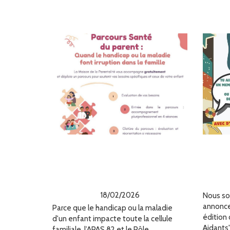
Nouveauté 2026 :
Un 
Lancement du
nos
"Parcours Santé du
T
Parent
18/02/2026
Nous so
annonce
Parce que le handicap ou la maladie
édition 
d'un enfant impacte toute la cellule
Aidants" 
familiale, l’APAS 82 et le Pôle