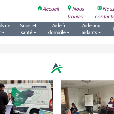
Accueil
Nous
Nou
trouver
contact
ls de
Soins et
Aide à
Aide aux
r
santé
domicile
aidants