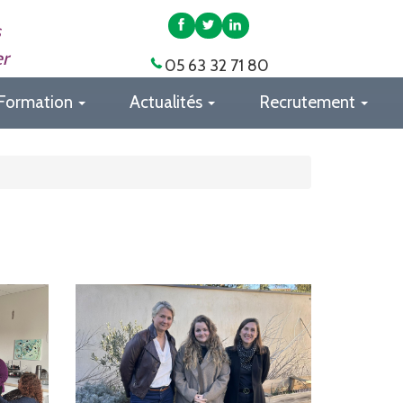
APAS
APAS
APAS
s
82
82
82
er
05 63 32 71 80
sur
sur
sur
Facebook
Twitter
LinkedIn
Formation
Actualités
Recrutement