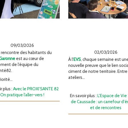
L'Espace de Vie So
c le PROXI’SANTE
de Caussade : 
n pratique l’aller-
carrefour d'énergi
vers !
de rencontre
09/03/2026
02/03/2026
la rencontre des habitants du
 Garonne
est au cœur de
À l'
EVS
, chaque semaine est un
ement de l’équipe du
nouvelle preuve que le lien socia
anté82.
ciment de notre territoire. Entre
ateliers...
orité...
r plus :
Avec le PROXI’SANTE 82
On pratique l’aller-vers !
En savoir plus :
L'Espace de Vie
de Caussade : un carrefour d'é
et de rencontres