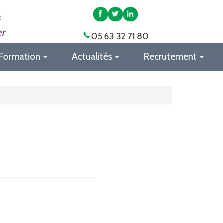
APAS
APAS
APAS
s
82
82
82
er
05 63 32 71 80
sur
sur
sur
Facebook
Twitter
LinkedIn
Formation
Actualités
Recrutement