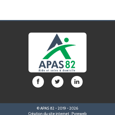
APAS
APAS
APAS
82
82
82
sur
sur
sur
Facebook
Twitter
LinkedIn
©
APAS 82 -
2019 - 2026
Création du site internet : Pyreweb