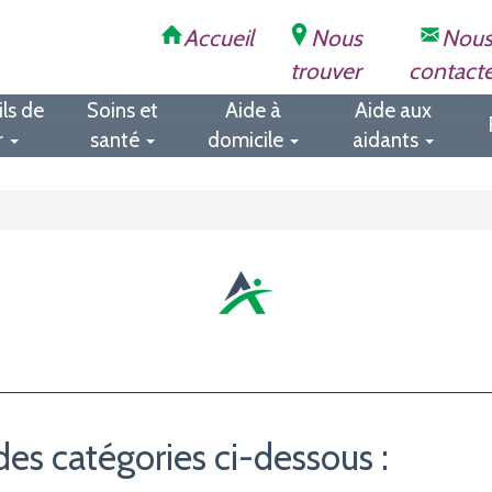
Accueil
Nous
Nou
trouver
contact
ls de
Soins et
Aide à
Aide aux
r
santé
domicile
aidants
des catégories ci-dessous :